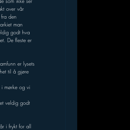
 de som ikke ser 
kt over vår 
 fra den 
rarkiet man 
ldig godt hva 
t. De fleste er 
samfunn er lysets 
et til å gjøre 
 i mørke og vi 
et veldig godt 
i frykt for all 