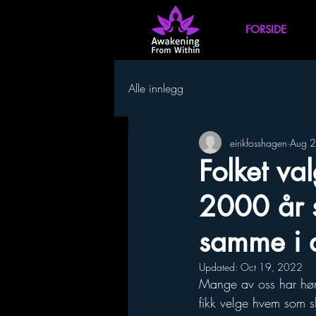
FORSIDE
Alle innlegg
eirikfosshagen
Aug 
Folket va
2000 år s
samme i 
Updated:
Oct 19, 2022
Mange av oss har hørt 
fikk velge hvem som sk