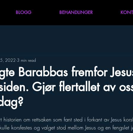
BLOGG
BEHANDLINGER
KONT
25, 2022
3 min read
lgte Barabbas fremfor Jesu
iden. Gjør flertallet av os
dag?
historien om rettsaken som fant sted i forkant av Jesus korsf
ulle korsfestes og valget stod mellom Jesus og en fengslet j