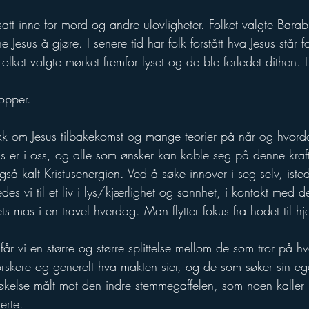
tt inne for mord og andre ulovligheter. Folket valgte Barab
Jesus å gjøre. I senere tid har folk forstått hva Jesus står f
lket valgte mørket fremfor lyset og de ble forledet dithen. D
opper.
k om Jesus tilbakekomst og mange teorier på når og hvorda
us er i oss, og alle som ønsker kan koble seg på denne kraf
gså kalt Kristusenergien. Ved å søke innover i seg selv, isted
ledes vi til et liv i lys/kjærlighet og sannhet, i kontakt med 
s mas i en travel hverdag. Man flytter fokus fra hodet til hje
år vi en større og større splittelse mellom de som tror på h
 forskere og generelt hva makten sier, og de som søker sin e
else målt mot den indre stemmegaffelen, som noen kaller i
erte. 