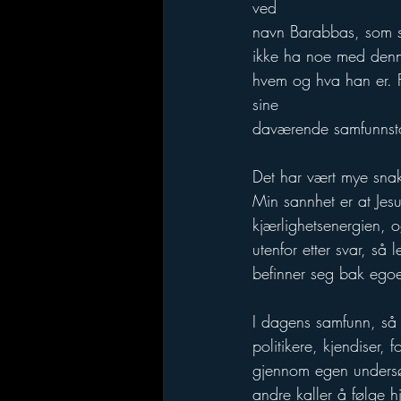
ved 
navn Barabbas, som sa
ikke ha noe med denne 
hvem og hva han er. Fo
sine 
daværende samfunnst
Det har vært mye snak
Min sannhet er at Jes
kjærlighetsenergien, o
utenfor etter svar, så 
befinner seg bak egoet
I dagens samfunn, så f
politikere, kjendiser,
gjennom egen undersøk
andre kaller å følge hj