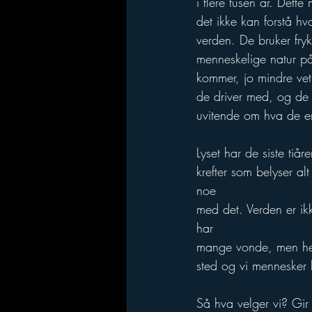
i flere tusen år. Dette
det ikke kan forstå h
verden. De bruker fry
menneskelige natur på 
kommer, jo mindre vet
de driver med, og de m
uvitende om hva de er
Lyset har de siste tiår
krefter som belyser al
noe 
med det. Verden er ikk
har 
mange vonde, men helt 
sted og vi mennesker 
Så hva velger vi? Gir v