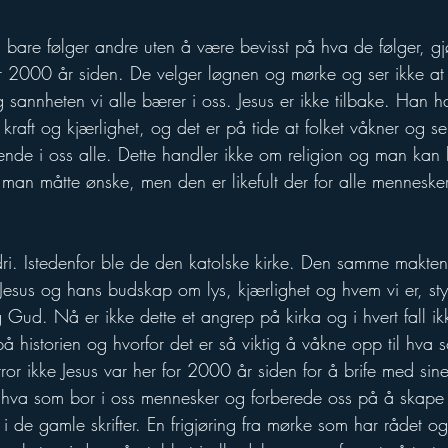
om bare følger andre uten å være bevisst på hva de følger, 
or 2000 år siden. De velger løgnen og mørke og ser ikke at 
 sannheten vi alle bærer i oss. Jesus er ikke tilbake. Han h
 kraft og kjærlighet, og det er på tide at folket våkner og s
nde i oss alle. Dette handler ikke om religion og man kan ka
a man måtte ønske, men den er likefult der for alle mennesk
ldri. Istedenfor ble de den katolske kirke. Den samme makten
Jesus og hans budskap om lys, kjærlighet og hvem vi er, sty
Gud. Nå er ikke dette et angrep på kirka og i hvert fall ik
 historien og hvorfor det er så viktig å våkne opp til hva s
or ikke Jesus var her for 2000 år siden for å brife med sine 
e hva som bor i oss mennesker og forberede oss på å skape
 i de gamle skrifter. En frigjøring fra mørke som har rådet og