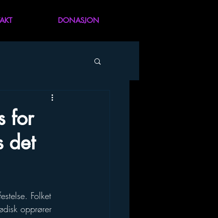
AKT
DONASJON
s for
s det
estelse. Folket 
ødisk opprører 