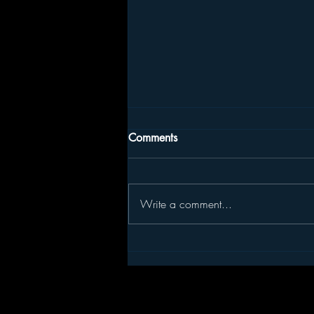
Comments
Write a comment...
Hva som ligger bak det vi
kaller psykiske lidelser.