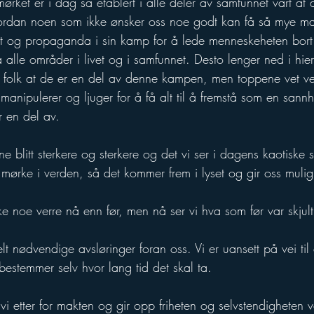
 mørket er i dag så etablert i alle deler av samfunnet vårt at
vordan noen som ikke ønsker oss noe godt kan få så mye ma
kt og propaganda i sin kamp for å lede menneskeheten bort
alle områder i livet og i samfunnet. Desto lenger ned i hie
 folk at de er en del av denne kampen, men toppene vet ve
anipulerer og ljuger for å få alt til å fremstå som en sannhe
 en del av.
ene blitt sterkere og sterkere og det vi ser i dagens kaotiske 
t mørke i verden, så det kommer frem i lyset og gir oss muligh
e noe verre nå enn før, men nå ser vi hva som før var skjult
nødvendige avsløringer foran oss. Vi er uansett på vei til 
bestemmer selv hvor lang tid det skal ta.
i etter for makten og gir opp friheten og selvstendigheten vår 