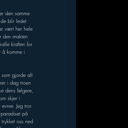
gjør den samme 
de blir ledet 
ar vært her hele 
er den makten 
lle kraften for 
er å komme i 
 som gjorde alt 
rer i dag troen 
ke dens følgere, 
om skjer i 
evner. Jeg tror 
 paradiset på 
 trykket oss ned 