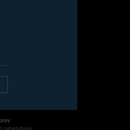
ner – sannheten bak
en.
brev
t nyhetsbrev