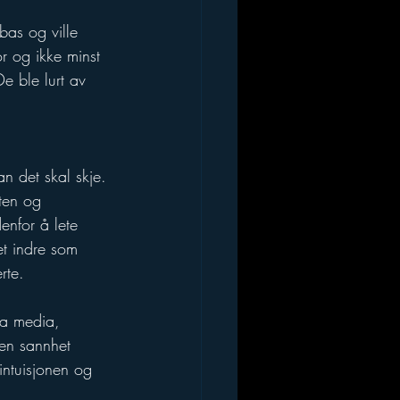
bas og ville 
or og ikke minst 
e ble lurt av 
n det skal skje. 
ten og 
enfor å lete 
det indre som 
rte.
va media, 
gen sannhet 
ntuisjonen og 