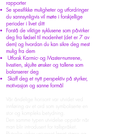
rapporter
Se spesifikke muligheter og utfordringer
du sannsynligvis vil møte i forskjellige
perioder i livet ditt
Forstå de viktige syklusene som påvirker
deg fra fødsel til modenhet (det er 7 av
dem) og hvordan du kan sikre deg mest
mulig fra dem
Utforsk Karmic- og Master-numrene,
livsstien, skjulte ønsker og tallene som
balanserer deg
Skaff deg et nytt perspektiv på styrker,
motivasjon og sanne formål
Vår åndelige horisont var utvidet ved
innføring av et ord som symboliserte en
stor og kompleks betydning.
Den samme typen utvidelse oppstår når
man blir introdusert for tallspråket.
Plutselig virker universet langt større og