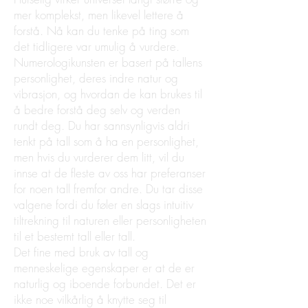
mer komplekst, men likevel lettere å
forstå. Nå kan du tenke på ting som
det tidligere var umulig å vurdere.
Numerologikunsten er basert på tallens
personlighet, deres indre natur og
vibrasjon, og hvordan de kan brukes til
å bedre forstå deg selv og verden
rundt deg. Du har sannsynligvis aldri
tenkt på tall som å ha en personlighet,
men hvis du vurderer dem litt, vil du
innse at de fleste av oss har preferanser
for noen tall fremfor andre. Du tar disse
valgene fordi du føler en slags intuitiv
tiltrekning til naturen eller personligheten
til et bestemt tall eller tall.
Det fine med bruk av tall og
menneskelige egenskaper er at de er
naturlig og iboende forbundet. Det er
ikke noe vilkårlig å knytte seg til