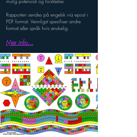
mulig potensial og forståelse.
Rapporten sendes på engelsk via epost i
PDF format. Vennligst spesifiser andre
format eller språk hvis ønskelig.
Mer info...