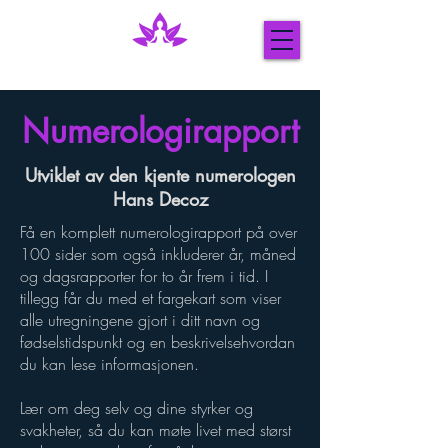
Numerologirapport
Utviklet av den kjente numerologen
Hans Decoz
Få en komplett numerologirapport på over
100 sider som også inkluderer år, måned
og dagsrapporter for to år frem i tid. I
tillegg får du med et fargekart som viser
alle utregningene gjort i ditt navn og
fødselstidspunkt og en beskrivelsehvordan
du kan lese informasjonen.
Lær om deg selv og dine styrker og
svakheter, så du kan møte livet med størst