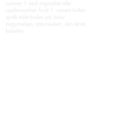
nummer 1 med originalitet eller
oppfinnsomhet, fordi 1, uansett hvilket
språk tallet brukes på, betyr
begynnelsen, opprinnelsen, den første,
fødselen.
Numerologi er først og fremst et
selvhjelpsverktøy.
Det er en måte å få større innsikt og
forståelse i ditt indre og sanne natur.
Det avslører aspekter av karakteren din
og personlighet på en måte som er frisk
og inspirerende. Det gir deg et nytt
utsiktspunkt å se på deg selv fra; en
med større avstand og perspektiv enn
mange andre selvhjelpssystemer.
Selvkunnskap er nøkkelen til suksess og
frihet. Å ha større innsikt i dine sterke
og svake sider vil hjelpe deg i alle
aspekter av livet.