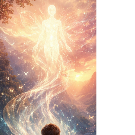
skyggene, som angriper, som lurer, som kan
påvirke livet ditt uten at du vet det. Fra
religionene, fra mytene, fra kulturer som
prøvde å forstå det som skremte dem, kom et
språk basert på frykt. Men sannheten er mye
enklere, mye mildere og langt mindre
dramatisk enn det mennesket har forestilt
seg. Når man ser fr