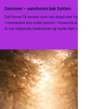
Jan 19
3 min read
Demoner – sannheten bak frykten.
Det finnes få temaer som har skapt mer frykt
i mennesket enn ordet demon. I tusenvis av
år har religioner, tradisjoner og myter lært oss
at det finnes vesener utenfor oss som kan ta
bolig i kroppen vår, manipulere tankene våre
og føre oss bort fra lyset. Men disse
fortellingene ble til i en tid der mennesket ikke
hadde språk for psykologi, traumer, energi
eller bevissthet. Alt som var uforståelig eller