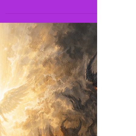
MØRKE – EN AVSLØRING.
Sannheten om hva det er, hva det aldri har
vært, og hvorfor du alltid har vært trygg.
Menneskeheten har båret på en forestilling
om mørke så lenge at vi nesten har glemt
hvor den kom fra. I tusener av år har
mennesker forsøkt å forklare det ukjente med
bilder, figurer og fortellinger som skulle gjøre
det forståelig. Når noe føltes fremmed, ble
det gitt et ansikt. Når noe gjorde oss redde,
ble det gitt en vilje. Og slik vokste myten om
mørket som en kraft utenfor oss, en vil