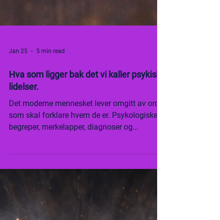
Jan 25
5 min read
Hva som ligger bak det vi kaller psykiske
lidelser.
Det moderne mennesket lever omgitt av ord
som skal forklare hvem de er. Psykologiske
begreper, merkelapper, diagnoser og
kategorier som lover forståelse og orden i
kaoset, men som i realiteten ofte fjerner oss
fra menneskets egentlige natur. Mennesket
har aldri vært en bås. Det har aldri vært en
definisjon. Det har aldri vært en fastlåst