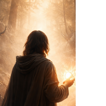
skremmende, ble gitt form. Det indre ble
forklart som ytre. Og frykten ble