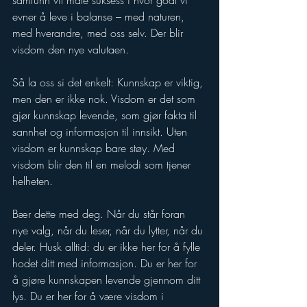
samfunn vil måle suksess i hvor godt vi 
evner å leve i balanse – med naturen, 
med hverandre, med oss selv. Der blir 
visdom den nye valutaen.
Så la oss si det enkelt: Kunnskap er viktig, 
men den er ikke nok. Visdom er det som 
gjør kunnskap levende, som gjør fakta til 
sannhet og informasjon til innsikt. Uten 
visdom er kunnskap bare støy. Med 
visdom blir den til en melodi som tjener 
helheten.
Bær dette med deg. Når du står foran 
nye valg, når du leser, når du lytter, når du 
deler. Husk alltid: du er ikke her for å fylle 
hodet ditt med informasjon. Du er her for 
å gjøre kunnskapen levende gjennom ditt 
lys. Du er her for å være visdom i 