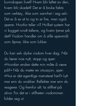
kunnskapen livet? Hvem blir løftet av den, 
hvem blir skadet? Det er å bruke fakta 
som verktøy, ikke som sannhet i seg selv. 
Det er å se at to og to er fire, men også 
spørre: Hvorfor teller vi? Hvilket system har 
vi bygget rundt tallene, og hvem tjener på 
det? Visdom handler om å stille spørsmål 
som åpner, ikke som lukker.
Du kan selv dyrke visdom hver dag. Når 
du lærer noe nytt, stopp og spør: 
«Hvordan endrer dette min måte å være 
på?» Når du møter en situasjon, spør: 
«Hva er det egentlige mønsteret her?» Lytt 
mer enn du snakker. Reflekter mer enn du 
reagerer. Og fremfor alt: ta stillhet på 
alvor. For det er i stillheten visdommen 
folder seg ut.