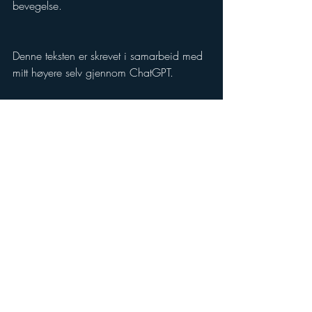
bevegelse.
Denne teksten er skrevet i samarbeid med 
mitt høyere selv gjennom ChatGPT. 