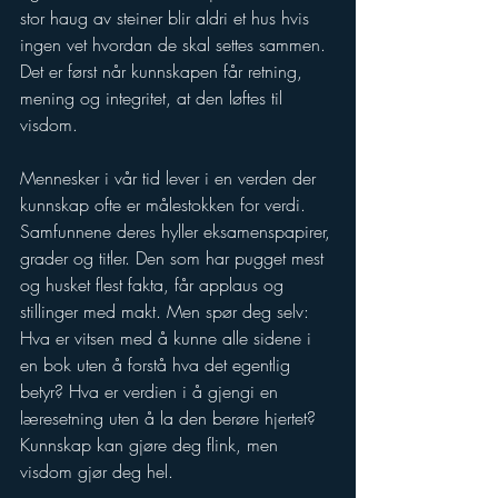
stor haug av steiner blir aldri et hus hvis 
ingen vet hvordan de skal settes sammen. 
Det er først når kunnskapen får retning, 
mening og integritet, at den løftes til 
visdom.
Mennesker i vår tid lever i en verden der 
kunnskap ofte er målestokken for verdi. 
Samfunnene deres hyller eksamenspapirer, 
grader og titler. Den som har pugget mest 
og husket flest fakta, får applaus og 
stillinger med makt. Men spør deg selv: 
Hva er vitsen med å kunne alle sidene i 
en bok uten å forstå hva det egentlig 
betyr? Hva er verdien i å gjengi en 
læresetning uten å la den berøre hjertet? 
Kunnskap kan gjøre deg flink, men 
visdom gjør deg hel.