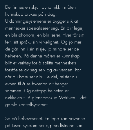
Det finnes en skjult dynamikk i måten 
kunnskap brukes på i dag. 
Utdanningssystemene er bygget slik at 
mennesker spesialiserer seg. En blir lege, 
en blir økonom, en blir lærer. Hver får sitt 
felt, sitt språk, sin virkelighet. Og jo mer 
de går inn i sin nisje, jo mindre ser de 
helheten. På denne måten er kunnskap 
blitt et verktøy for å splitte menneskets 
forståelse av seg selv og av verden. For 
når du bare ser din lille del, mister du 
evnen til å se hvordan alt henger 
sammen. Og nettopp helheten er 
nøkkelen til å gjennomskue Matrixen – det 
gamle kontrollsystemet.
Se på helsevesenet. En lege kan navnene 
på tusen sykdommer og medisinene som 