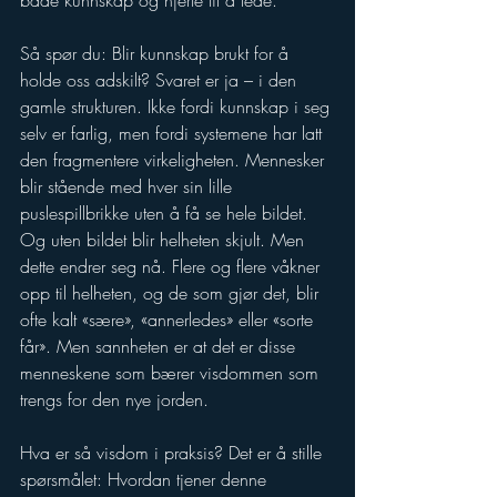
både kunnskap og hjerte til å lede.
Så spør du: Blir kunnskap brukt for å 
holde oss adskilt? Svaret er ja – i den 
gamle strukturen. Ikke fordi kunnskap i seg 
selv er farlig, men fordi systemene har latt 
den fragmentere virkeligheten. Mennesker 
blir stående med hver sin lille 
puslespillbrikke uten å få se hele bildet. 
Og uten bildet blir helheten skjult. Men 
dette endrer seg nå. Flere og flere våkner 
opp til helheten, og de som gjør det, blir 
ofte kalt «sære», «annerledes» eller «sorte 
får». Men sannheten er at det er disse 
menneskene som bærer visdommen som 
trengs for den nye jorden.
Hva er så visdom i praksis? Det er å stille 
spørsmålet: Hvordan tjener denne 