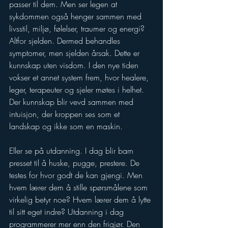
passer til dem. Men ser legen at 
sykdommen også henger sammen med 
livsstil, miljø, følelser, traumer og energi? 
Altfor sjelden. Dermed behandles 
symptomer, men sjelden årsak. Dette er 
kunnskap uten visdom. I den nye tiden 
vokser et annet system frem, hvor healere, 
leger, terapeuter og sjeler møtes i helhet. 
Der kunnskap blir vevd sammen med 
intuisjon, der kroppen ses som et 
landskap og ikke som en maskin.
Eller se på utdanning. I dag blir barn 
presset til å huske, pugge, prestere. De 
testes for hvor godt de kan gjengi. Men 
hvem lærer dem å stille spørsmålene som 
virkelig betyr noe? Hvem lærer dem å lytte 
til sitt eget indre? Utdanning i dag 
programmerer mer enn den frigjør. Den 