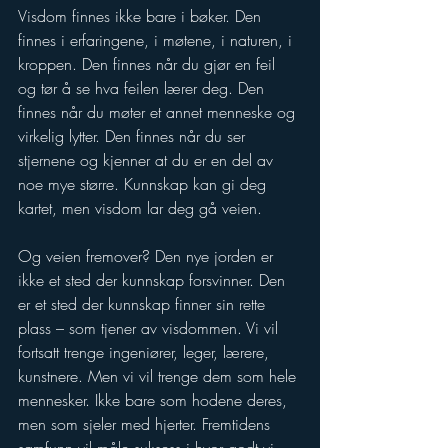
Visdom finnes ikke bare i bøker. Den 
finnes i erfaringene, i møtene, i naturen, i 
kroppen. Den finnes når du gjør en feil 
og tør å se hva feilen lærer deg. Den 
finnes når du møter et annet menneske og 
virkelig lytter. Den finnes når du ser 
stjernene og kjenner at du er en del av 
noe mye større. Kunnskap kan gi deg 
kartet, men visdom lar deg gå veien.
Og veien fremover? Den nye jorden er 
ikke et sted der kunnskap forsvinner. Den 
er et sted der kunnskap finner sin rette 
plass – som tjener av visdommen. Vi vil 
fortsatt trenge ingeniører, leger, lærere, 
kunstnere. Men vi vil trenge dem som hele 
mennesker. Ikke bare som hodene deres, 
men som sjeler med hjerter. Fremtidens 