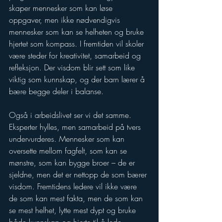
skaper mennesker som kan løse 
oppgaver, men ikke nødvendigvis 
mennesker som kan se helheten og bruke 
hjertet som kompass. I fremtiden vil skoler 
være steder for kreativitet, samarbeid og 
refleksjon. Der visdom blir sett som like 
viktig som kunnskap, og der barn lærer å 
bære begge deler i balanse.
Også i arbeidslivet ser vi det samme. 
Eksperter hylles, men samarbeid på tvers 
undervurderes. Mennesker som kan 
oversette mellom fagfelt, som kan se 
mønstre, som kan bygge broer – de er 
sjeldne, men det er nettopp de som bærer 
visdom. Fremtidens ledere vil ikke være 
de som kan mest fakta, men de som kan 
se mest helhet, lytte mest dypt og bruke 